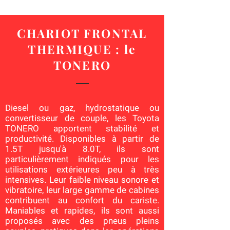
CHARIOT FRONTAL
THERMIQUE : le
TONERO
Diesel ou gaz, hydrostatique ou
convertisseur de couple, les Toyota
TONERO apportent stabilité et
productivité. Disponibles à partir de
1.5T jusqu'à 8.0T, ils sont
particulièrement indiqués pour les
utilisations extérieures peu à très
intensives. Leur faible niveau sonore et
vibratoire, leur large gamme de cabines
contribuent au confort du cariste.
Maniables et rapides, ils sont aussi
proposés avec des pneus pleins