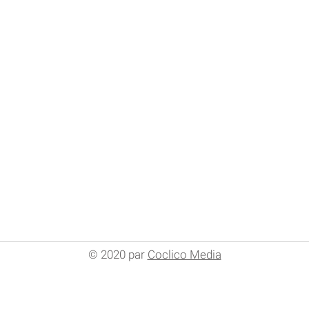
 de vente
Conditions générales d'utilisation
Polit
© 2020 par
Coclico Media