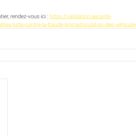
ntier, rendez-vous ici : 
https://validation.securite-
alites/lutte-contre-la-fraude-limmatriculation-des-vehicule