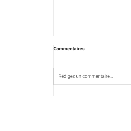
Commentaires
Rédigez un commentaire...
Après les bulldozers et les
chaussures, Caterpillar fait
des voitures